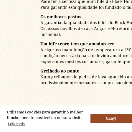
Pode ter a certeza que num bife do Block Ho
Para garantir esta qualidade foi fundado o t
Os melhores pastos
A garantia da qualidade dos bifes do Block H
Os nossos novilhos de raça Angus e Hereford
hormonal.
Um bife tenro tem que amadurecer
A rigorosa manutenção de temperatura a 1ºC
condição necessária para o devido amadurecim
experientes mestres cortadores, garante que t
Grelhado ao ponto
Num grelhador de pedra de lava aquecido a 4
profissionalmente formados - sempre suculent
Utilizamos cookies para garantir o melhor
funcionamento possível do nosso website.
Okay!
Leia mais